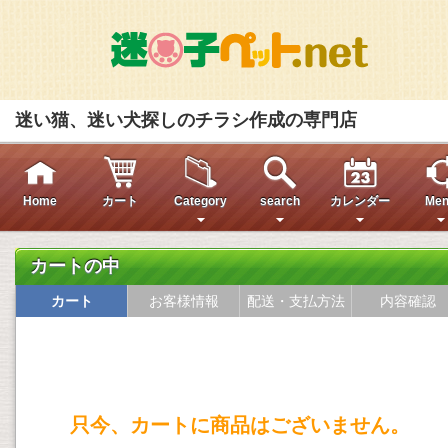
迷い猫、迷い犬探しのチラシ作成の専門店
Home
カート
Category
search
カレンダー
Men
カートの中
カート
お客様情報
配送・支払方法
内容確認
只今、カートに商品はございません。