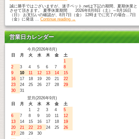
誠に勝手ではございますが、迷子ペット.netは下記の期間、夏期休業と
させて頂きます。 夏季休業期間 2026年8月8日（土）～8月16日
（日） お支払いの確認が、8月7日（金） 12時までに完了の場合…7日
（金）に発送 …
Continue reading
→
営業日カレンダー
今月(2026年8月)
日
月
火
水
木
金
土
1
2
3
4
5
6
7
8
9
10
11
12
13
14
15
16
17
18
19
20
21
22
23
24
25
26
27
28
29
30
31
翌月(2026年9月)
日
月
火
水
木
金
土
1
2
3
4
5
6
7
8
9
10
11
12
13
14
15
16
17
18
19
20
21
22
23
24
25
26
27
28
29
30