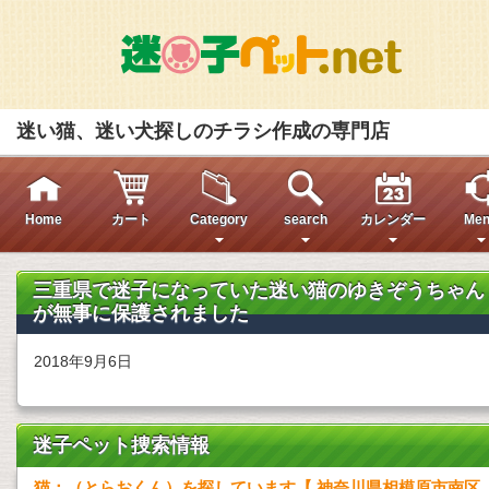
迷い猫、迷い犬探しのチラシ作成の専門店
Home
カート
Category
search
カレンダー
Men
三重県で迷子になっていた迷い猫のゆきぞうちゃん
が無事に保護されました
2018年9月6日
迷子ペット捜索情報
猫：（とらおくん）を探しています【 神奈川県相模原市南区