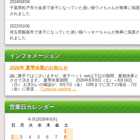
2024/04/04
千葉県松戸市小金原で迷子になっていた迷い猫ウメちゃんが無事に保護
されました
2022/01/06
埼玉県飯能市で迷子になっていた迷い猫ベッキーちゃんが無事に保護さ
れました
インフォメーション
2026年 夏季休業のお知らせ
誠に勝手ではございますが、迷子ペット.netは下記の期間、夏期休業と
させて頂きます。 夏季休業期間 2026年8月8日（土）～8月16日
（日） お支払いの確認が、8月7日（金） 12時までに完了の場合…7日
（金）に発送 …
Continue reading
→
営業日カレンダー
今月(2026年8月)
日
月
火
水
木
金
土
1
2
3
4
5
6
7
8