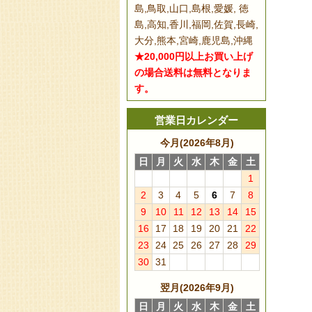
島,鳥取,山口,島根,愛媛, 徳
島,高知,香川,福岡,佐賀,長崎,
大分,熊本,宮崎,鹿児島,沖縄
★20,000円以上お買い上げ
の場合送料は無料となりま
す。
営業日カレンダー
今月(2026年8月)
日
月
火
水
木
金
土
1
2
3
4
5
6
7
8
9
10
11
12
13
14
15
16
17
18
19
20
21
22
23
24
25
26
27
28
29
30
31
翌月(2026年9月)
日
月
火
水
木
金
土