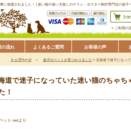
に保護されました！ | 迷い猫や迷い犬探しのチラシ・ポスター制作専門店の迷子ペ
ご利用の
用の流れ
よくあるご質問
お客様の声
トップページ
＞
迷子のペットが見つかりました
>
北海道で迷子になって
海道で迷子になっていた迷い猫のちゃち
た！
ペット.netより