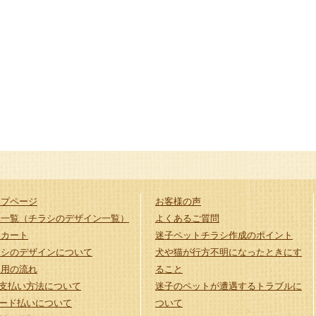
ップページ
お客様の声
品一覧（チラシのデザイン一覧）
よくあるご質問
品カート
迷子ペットチラシ作成のポイント
ラシのデザインについて
犬や猫が行方不明になったときにす
利用の流れ
ること
支払い方法について
迷子のペットが遭遇するトラブルに
ード払いについて
ついて