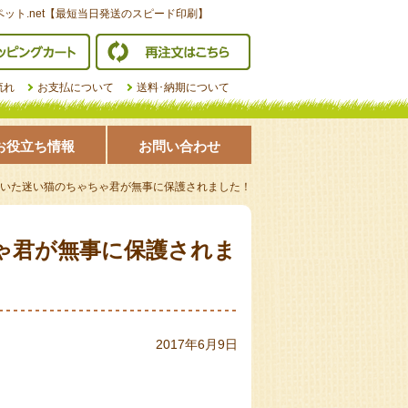
ット.net【最短当日発送のスピード印刷】
ショッピングカート
再注文はこちら
流れ
お支払について
送料･納期について
お役立ち情報
お問い合わせ
いた迷い猫のちゃちゃ君が無事に保護されました！
ゃ君が無事に保護されま
2017年6月9日