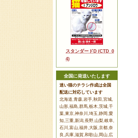
スタンダードD (CTD_0
4)
全国に発送いたします
迷い猫のチラシ作成は全国
配送に対応しています
北海道,青森,岩手,秋田,宮城,
山形,福島,群馬,栃木,茨城,千
葉,東京,神奈川,埼玉,静岡,愛
知,三重,新潟,長野,山梨,岐阜,
石川,富山,福井,大阪,京都,奈
良,兵庫,滋賀,和歌山,岡山,広