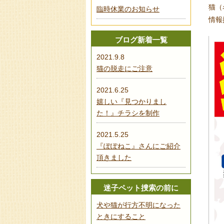
猫（
臨時休業のお知らせ
情報
ブログ新着一覧
2021.9.8
猫の脱走にご注意
2021.6.25
嬉しい『見つかりまし
た！』チラシを制作
2021.5.25
『ぽぽねこ』さんにご紹介
頂きました
迷子ペット捜索の前に
犬や猫が行方不明になった
ときにすること