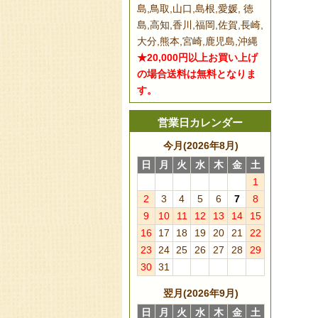
島,鳥取,山口,島根,愛媛, 徳
島,高知,香川,福岡,佐賀,長崎,
大分,熊本,宮崎,鹿児島,沖縄
★20,000円以上お買い上げ
の場合送料は無料となりま
す。
営業日カレンダー
今月(2026年8月)
日
月
火
水
木
金
土
1
2
3
4
5
6
7
8
9
10
11
12
13
14
15
16
17
18
19
20
21
22
23
24
25
26
27
28
29
30
31
翌月(2026年9月)
日
月
火
水
木
金
土