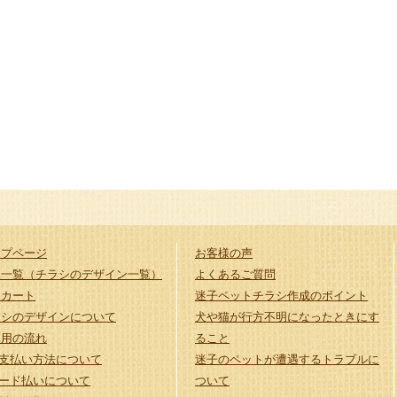
ップページ
お客様の声
品一覧（チラシのデザイン一覧）
よくあるご質問
品カート
迷子ペットチラシ作成のポイント
ラシのデザインについて
犬や猫が行方不明になったときにす
利用の流れ
ること
支払い方法について
迷子のペットが遭遇するトラブルに
ード払いについて
ついて