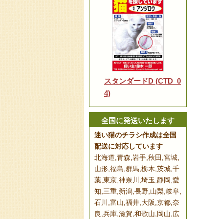
スタンダードD (CTD_0
4)
全国に発送いたします
迷い猫のチラシ作成は全国
配送に対応しています
北海道,青森,岩手,秋田,宮城,
山形,福島,群馬,栃木,茨城,千
葉,東京,神奈川,埼玉,静岡,愛
知,三重,新潟,長野,山梨,岐阜,
石川,富山,福井,大阪,京都,奈
良,兵庫,滋賀,和歌山,岡山,広