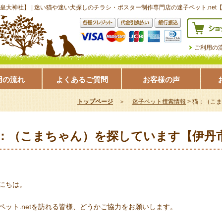
大神社】 | 迷い猫や迷い犬探しのチラシ・ポスター制作専門店の迷子ペット.net
ご利用の
用の流れ
よくあるご質問
お客様の声
トップページ
＞
迷子ペット捜索情報
>
猫：（こま
：（こまちゃん）を探しています【伊丹
にちは。
ペット.netを訪れる皆様、どうかご協力をお願いします。