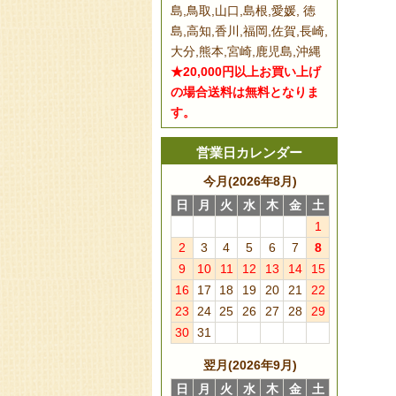
島,鳥取,山口,島根,愛媛, 徳
島,高知,香川,福岡,佐賀,長崎,
大分,熊本,宮崎,鹿児島,沖縄
★20,000円以上お買い上げ
の場合送料は無料となりま
す。
営業日カレンダー
今月(2026年8月)
日
月
火
水
木
金
土
1
2
3
4
5
6
7
8
9
10
11
12
13
14
15
16
17
18
19
20
21
22
23
24
25
26
27
28
29
30
31
翌月(2026年9月)
日
月
火
水
木
金
土