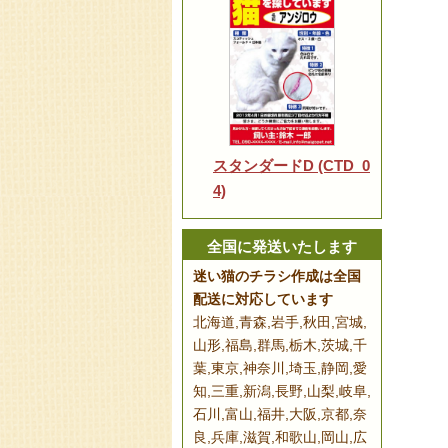
スタンダードD (CTD_0
4)
全国に発送いたします
迷い猫のチラシ作成は全国
配送に対応しています
北海道,青森,岩手,秋田,宮城,
山形,福島,群馬,栃木,茨城,千
葉,東京,神奈川,埼玉,静岡,愛
知,三重,新潟,長野,山梨,岐阜,
石川,富山,福井,大阪,京都,奈
良,兵庫,滋賀,和歌山,岡山,広