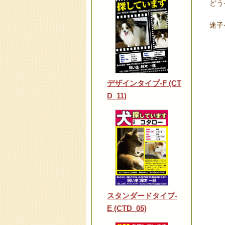
どう
迷子
デザインタイプ-F (CT
D_11)
スタンダードタイプ-
E (CTD_05)