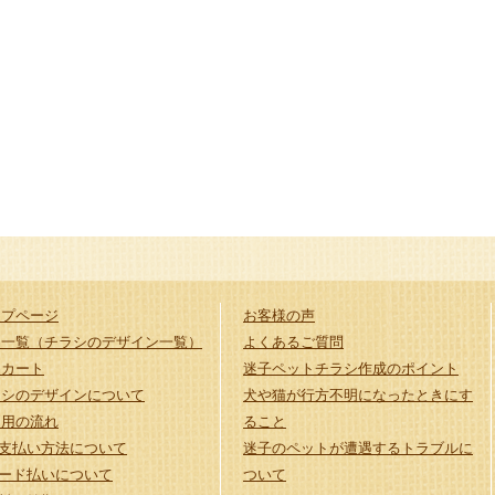
ップページ
お客様の声
品一覧（チラシのデザイン一覧）
よくあるご質問
品カート
迷子ペットチラシ作成のポイント
ラシのデザインについて
犬や猫が行方不明になったときにす
利用の流れ
ること
支払い方法について
迷子のペットが遭遇するトラブルに
ード払いについて
ついて