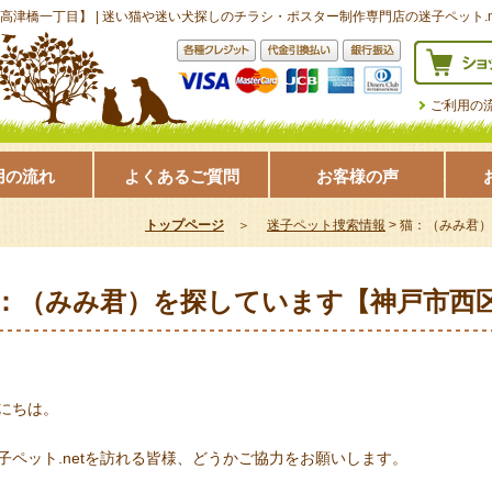
津橋一丁目】 | 迷い猫や迷い犬探しのチラシ・ポスター制作専門店の迷子ペット.
ご利用の
用の流れ
よくあるご質問
お客様の声
トップページ
＞
迷子ペット捜索情報
>
猫：（みみ君）
：（みみ君）を探しています【神戸市西
にちは。
ペット.netを訪れる皆様、どうかご協力をお願いします。