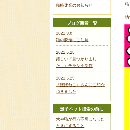
猫（
臨時休業のお知らせ
情報
ブログ新着一覧
2021.9.8
猫の脱走にご注意
2021.6.25
嬉しい『見つかりまし
た！』チラシを制作
2021.5.25
『ぽぽねこ』さんにご紹介
頂きました
迷子ペット捜索の前に
犬や猫が行方不明になった
ときにすること