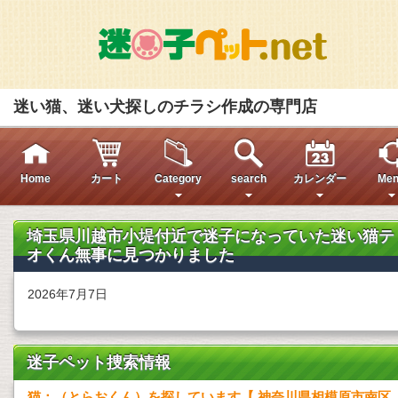
迷い猫、迷い犬探しのチラシ作成の専門店
Home
カート
Category
search
カレンダー
Men
埼玉県川越市小堤付近で迷子になっていた迷い猫テ
オくん無事に見つかりました
2026年7月7日
迷子ペット捜索情報
猫：（とらおくん）を探しています【 神奈川県相模原市南区