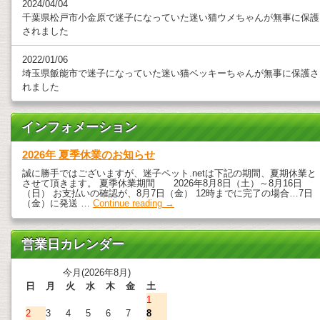
2024/04/04
千葉県松戸市小金原で迷子になっていた迷い猫ウメちゃんが無事に保護
されました
2022/01/06
埼玉県飯能市で迷子になっていた迷い猫ベッキーちゃんが無事に保護さ
れました
インフォメーション
2026年 夏季休業のお知らせ
誠に勝手ではございますが、迷子ペット.netは下記の期間、夏期休業と
させて頂きます。 夏季休業期間 2026年8月8日（土）～8月16日
（日） お支払いの確認が、8月7日（金） 12時までに完了の場合…7日
（金）に発送 …
Continue reading
→
営業日カレンダー
今月(2026年8月)
日
月
火
水
木
金
土
1
2
3
4
5
6
7
8