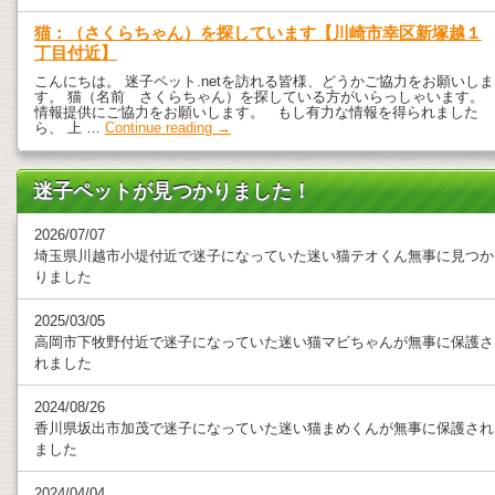
猫：（さくらちゃん）を探しています【川崎市幸区新塚越１
丁目付近】
こんにちは。 迷子ペット.netを訪れる皆様、どうかご協力をお願いしま
す。 猫（名前 さくらちゃん）を探している方がいらっしゃいます。
情報提供にご協力をお願いします。 もし有力な情報を得られました
ら、 上 …
Continue reading
→
迷子ペットが見つかりました！
2026/07/07
埼玉県川越市小堤付近で迷子になっていた迷い猫テオくん無事に見つか
りました
2025/03/05
高岡市下牧野付近で迷子になっていた迷い猫マビちゃんが無事に保護さ
れました
2024/08/26
香川県坂出市加茂で迷子になっていた迷い猫まめくんが無事に保護され
ました
2024/04/04