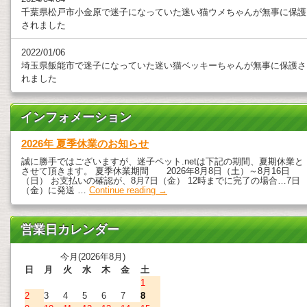
千葉県松戸市小金原で迷子になっていた迷い猫ウメちゃんが無事に保護
されました
2022/01/06
埼玉県飯能市で迷子になっていた迷い猫ベッキーちゃんが無事に保護さ
れました
インフォメーション
2026年 夏季休業のお知らせ
誠に勝手ではございますが、迷子ペット.netは下記の期間、夏期休業と
させて頂きます。 夏季休業期間 2026年8月8日（土）～8月16日
（日） お支払いの確認が、8月7日（金） 12時までに完了の場合…7日
（金）に発送 …
Continue reading
→
営業日カレンダー
今月(2026年8月)
日
月
火
水
木
金
土
1
2
3
4
5
6
7
8